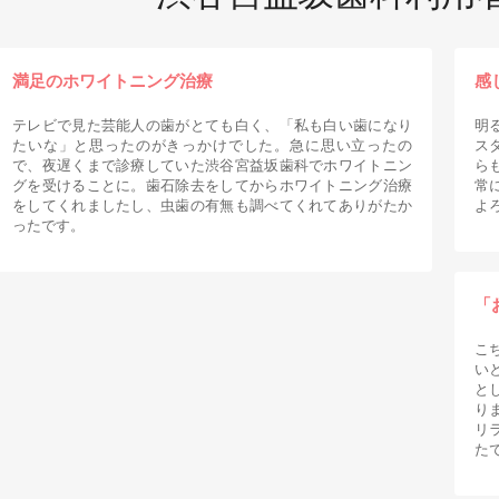
満足のホワイトニング治療
感
テレビで見た芸能人の歯がとても白く、「私も白い歯になり
明
たいな」と思ったのがきっかけでした。急に思い立ったの
ス
で、夜遅くまで診療していた渋谷宮益坂歯科でホワイトニン
ら
グを受けることに。歯石除去をしてからホワイトニング治療
常
をしてくれましたし、虫歯の有無も調べてくれてありがたか
よ
ったです。
「
こ
い
と
り
リ
た