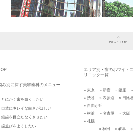
TOP
エリア別・
歯のホワイト
リニック一覧
悩み別に探す
美容歯科のメニュー
» 東京
» 新宿
» 銀座
» 渋谷
» 表参道
» 日比
» とにかく歯を白くしたい
» 自由が丘
» 自然にキレイな白さがほしい
» 横浜
» 名古屋
» 大阪
» 銀歯を目立たなくさせたい
» 札幌
» 歯並びをよくしたい
» 秋田
» 岐阜