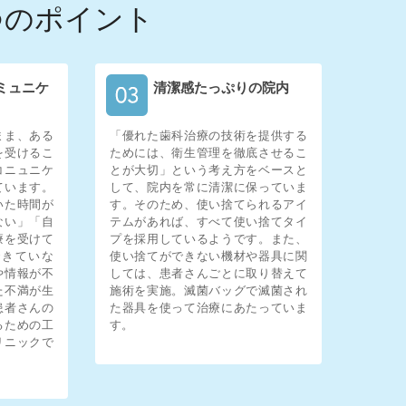
つのポイント
ミュニケ
清潔感たっぷりの院内
まま、ある
「優れた歯科治療の技術を提供する
を受けるこ
ためには、衛生管理を徹底させるこ
コニュニケ
とが大切」という考え方をベースと
ています。
して、院内を常に清潔に保っていま
いた時間が
す。そのため、使い捨てられるアイ
ない」「自
テムがあれば、すべて使い捨てタイ
療を受けて
プを採用しているようです。また、
できていな
使い捨てができない機材や器具に関
や情報が不
しては、患者さんごとに取り替えて
た不満が生
施術を実施。滅菌バッグで滅菌され
患者さんの
た器具を使って治療にあたっていま
るための工
す。
リニックで