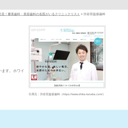
必見！審美歯科・美容歯科の名医がいるクリニックリスト
»
渋谷宮益坂歯科
います。ホワイ
引用元：渋谷宮益坂歯科（https://www.shika-tanaka.com/）