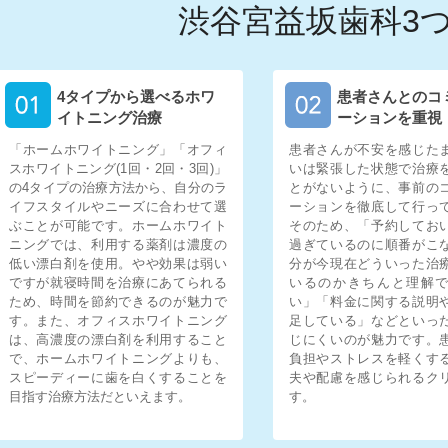
渋谷宮益坂歯科
3
4タイプから選べるホワ
患者さんとのコ
イトニング治療
ーションを重視
「ホームホワイトニング」「オフィ
患者さんが不安を感じた
スホワイトニング(1回・2回・3回)」
いは緊張した状態で治療
の4タイプの治療方法から、自分のラ
とがないように、事前の
イフスタイルやニーズに合わせて選
ーションを徹底して行っ
ぶことが可能です。ホームホワイト
そのため、「予約してお
ニングでは、利用する薬剤は濃度の
過ぎているのに順番がこ
低い漂白剤を使用。やや効果は弱い
分が今現在どういった治
ですが就寝時間を治療にあてられる
いるのかきちんと理解
ため、時間を節約できるのが魅力で
い」「料金に関する説明
す。また、オフィスホワイトニング
足している」などといっ
は、高濃度の漂白剤を利用すること
じにくいのが魅力です。
で、ホームホワイトニングよりも、
負担やストレスを軽くす
スピーディーに歯を白くすることを
夫や配慮を感じられるク
目指す治療方法だといえます。
す。