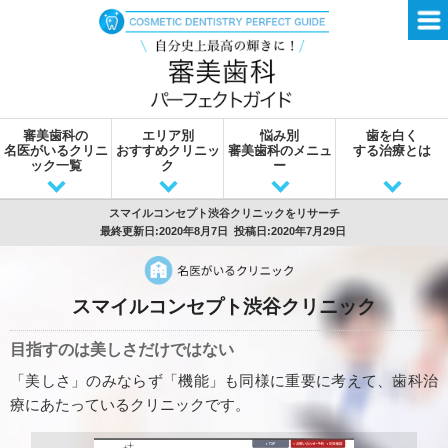
審美歯科の
エリア別
悩み別
歯を白く
名医がいるクリニ
おすすめクリニッ
審美歯科のメニュ
する治療とは
ック一覧
ク
ー
スマイルコンセプト渋谷クリニックをリサーチ
最終更新日:2020年8月7日
投稿日:2020年7月29日
スマイルコンセプト渋谷クリニック
目指すのは美しさだけではない
「美しさ」のみならず「機能」も同様に重要に考えて、歯科治
療にあたっているクリニックです。